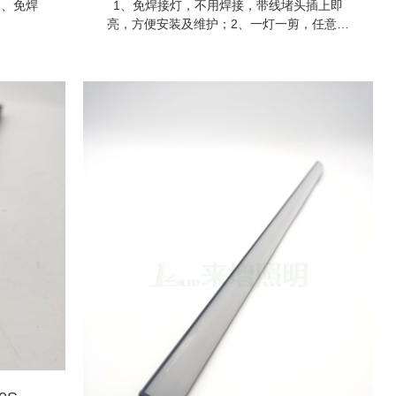
2、免焊
1、免焊接灯，不用焊接，带线堵头插上即
亮，方便安装及维护；2、一灯一剪，任意尺
寸裁切，无暗区；