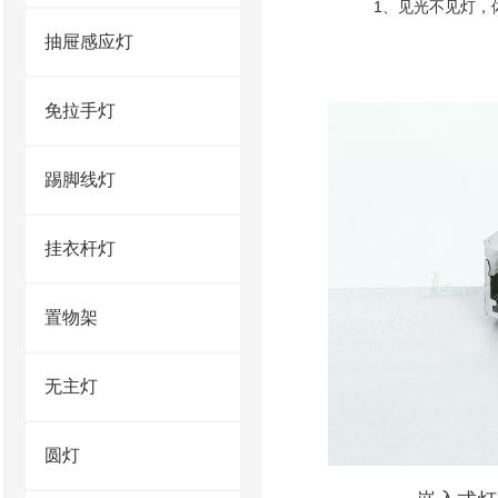
1、见光不见灯，
抽屉感应灯
免拉手灯
踢脚线灯
挂衣杆灯
置物架
无主灯
圆灯