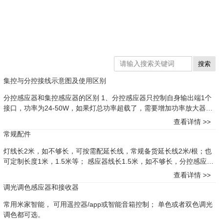
搜索
集控与分控接线示意图及使用区别
分控感应器和集控感应器的区别 1、分控感应器只控制自身输出端1个
接口，功率为24-50W，如果灯总功率超载了，需要增加功率放大器；
2、集控感应器控制整个变压器的输出，功率为变压器的功率，接口数
查看详情 >>
量为变压器输出端的接口数量； 3、1个集控感应器还可以联动同时控
常规配件
制2-3个电源。 1个集控感应器联动控制2个电源接线图 集控感应器
与分控感应接线方式的区别：
灯线长2米，如不够长，可按需配延长线，常规备货延长线2米/根；也
可定制长度1米，1.5米等； 感应器线长1.5米，如不够长，分控感应器
可配常规2米延长线，集控感应器可配3芯延长线； 不同变压器灯线孔
查看详情 >>
数量不一样，如带灯数量多，灯线孔不够，可配3孔或6孔分线盒。
调光调色感应器和接收器
常用米家智能， 可用遥控器/app或智能音箱控制； 单色或者双色调光
调色都可选。